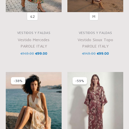
42
M
VESTIDOS Y FALDAS
VESTIDOS Y FALDAS
Vestido Mercedes
Vestido Sioux Topo
PAROLE ITALY
PAROLE ITALY
€
149.00
€
99.00
€
149.00
€
99.00
El
El
El
El
precio
precio
precio
precio
-38%
-59%
original
actual
original
actual
era:
es:
era:
es:
€159.00.
€99.00.
€145.00.
€60.00.