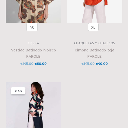
40
XL
FIESTA
CHAQUETAS Y CHALECOS
Vestido satinado hibisco
Kimono satinado teja
PAROLE
PAROLE
€
145.00
€
60.00
€
145.00
€
40.00
El
El
precio
precio
-84%
original
actual
era:
es:
€185.00.
€30.00.