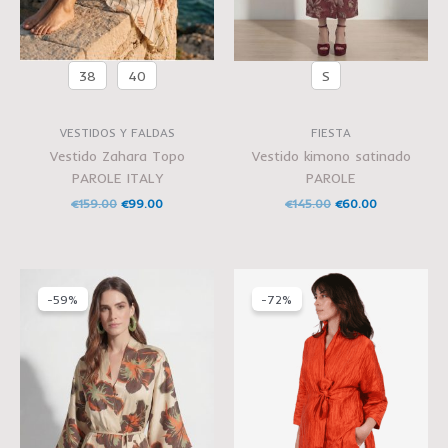
38
40
S
VESTIDOS Y FALDAS
FIESTA
Vestido Zahara Topo
Vestido kimono satinado
PAROLE ITALY
PAROLE
€
159.00
€
99.00
€
145.00
€
60.00
El
El
El
El
precio
precio
precio
precio
-59%
-72%
original
actual
original
actual
era:
es:
era:
es:
€145.00.
€60.00.
€145.00.
€40.00.