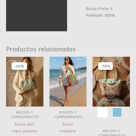
Bolso Forro 1:
Poliéster 100%
Productos relacionados
El
El
El
El
precio
precio
precio
precio
-60%
-60%
-55%
-55%
original
actual
original
actual
era:
es:
era:
es:
€98.90.
€40.00.
€66.90.
€30.0
BOLSOS Y
BOLSOS Y
COMPLEMENTOS
COMPLEMENTOS
Bolso piel
Bolso
napa plisado
mediano
BOLSOS Y
COMPLEMENTOS