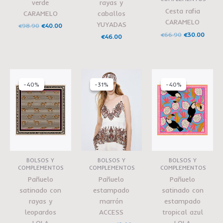
verde
rayas y
Cesta rafia
CARAMELO
caballos
CARAMELO
YUYADAS
€
98.90
€
40.00
€
66.90
€
30.00
€
46.00
El
El
El
El
El
El
precio
precio
precio
precio
precio
precio
-40%
-40%
-31%
-31%
-40%
-40%
original
actual
original
actual
original
actual
era:
es:
era:
es:
era:
es:
€49.95.
€30.00.
€25.95.
€18.00.
€49.95.
€30.00
BOLSOS Y
BOLSOS Y
BOLSOS Y
COMPLEMENTOS
COMPLEMENTOS
COMPLEMENTOS
Pañuelo
Pañuelo
Pañuelo
satinado con
estampado
satinado con
rayas y
marrón
estampado
leopardos
ACCESS
tropical azul
LOLA
LOLA