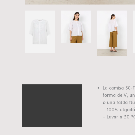
La camisa SC-F
Descripción
forma de V, un
Información adicional
o una falda fl
– 100% algodó
Marca
– Lavar a 30 °