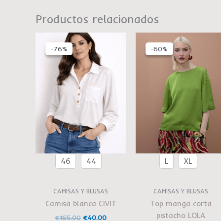
Productos relacionados
El
El
El
El
precio
precio
precio
preci
-76%
-76%
-60%
-60%
original
actual
original
actu
era:
es:
era:
es:
€165.00.
€40.00.
€99.00.
€40.
46
44
L
XL
CAMISAS Y BLUSAS
CAMISAS Y BLUSAS
Camisa blanca CIVIT
Top manga corta
pistacho LOLA
€
165.00
€
40.00