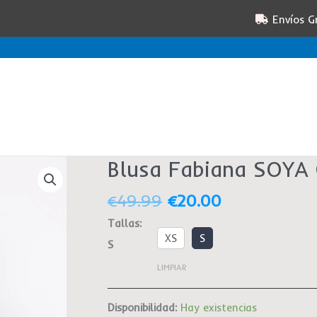
Envíos G
El
El
Blusa Fabiana SOYA
Blusa
precio
precio
Fabiana
original
actual
€
49.99
€
20.00
SOYA
era:
es:
CONCEPT
Tallas
:
€49.99.
€20.00.
cantidad
XS
S
S
LIMPIAR
Disponibilidad:
Hay existencias