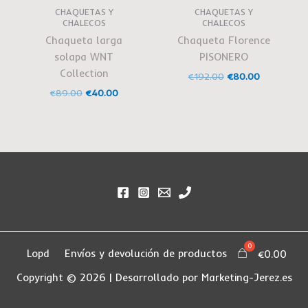
CHAQUETAS Y
CHAQUETAS Y
CHALECOS
CHALECOS
Chaqueta larga
Chaqueta Florence
solapa WNT
PISONERO
Collection
€
192.00
€
80.00
€
89.00
€
40.00
Lopd
Envíos y devolución de productos
€
0.00
Copyright © 2026 | Desarrollado por Marketing-Jerez.es