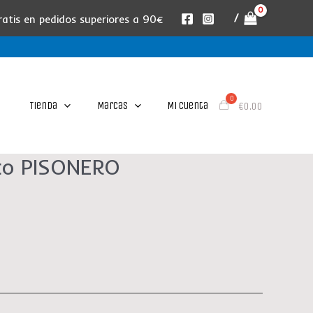
/
ratis en pedidos superiores a 90€
Tienda
Marcas
Mi cuenta
€
0.00
nco PISONERO