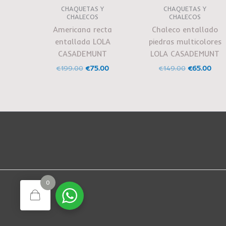
CHAQUETAS Y
CHAQUETAS Y
CHALECOS
CHALECOS
Americana recta
Chaleco entallado
entallada LOLA
piedras multicolores
CASADEMUNT
LOLA CASADEMUNT
€
199.00
€
75.00
€
149.00
€
65.00
0