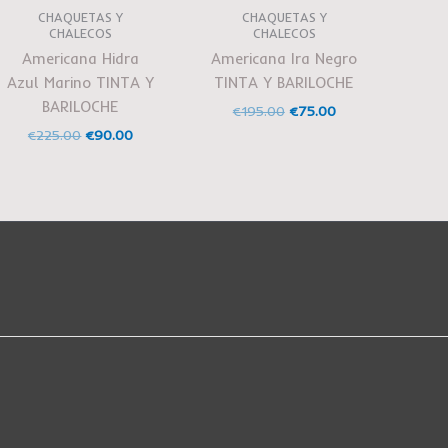
CHAQUETAS Y
CHAQUETAS Y
CHALECOS
CHALECOS
Americana Hidra
Americana Ira Negro
Azul Marino TINTA Y
TINTA Y BARILOCHE
BARILOCHE
€
195.00
€
75.00
€
225.00
€
90.00