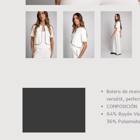
Bolero de mang
Descripción
versátil, perf
Información adicional
COMPOSICIÓN:
64% Rayón Visc
Marca
36% Poliamida