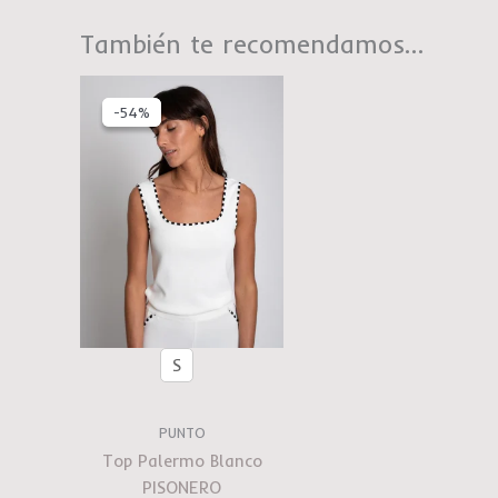
También te recomendamos…
El
El
precio
precio
-54%
-54%
original
actual
era:
es:
€97.00.
€45.00.
S
PUNTO
Top Palermo Blanco
PISONERO