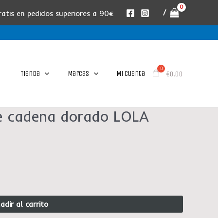
/
ratis en pedidos superiores a 90€
Tienda
Marcas
Mi cuenta
€
0.00
te cadena dorado LOLA
adir al carrito