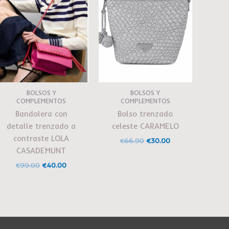
BOLSOS Y
BOLSOS Y
COMPLEMENTOS
COMPLEMENTOS
Bandolera con
Bolso trenzado
detalle trenzado a
celeste CARAMELO
contraste LOLA
€
66.90
€
30.00
CASADEMUNT
€
99.00
€
40.00