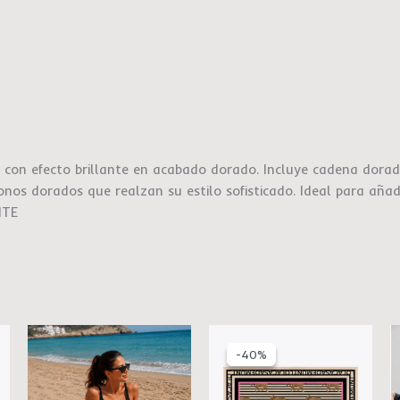
 con efecto brillante en acabado dorado. Incluye cadena dorada
onos dorados que realzan su estilo sofisticado. Ideal para aña
ITE
El
El
o
precio
precio
-40%
-40%
l
original
actual
era:
es:
0.
€49.95.
€30.00.