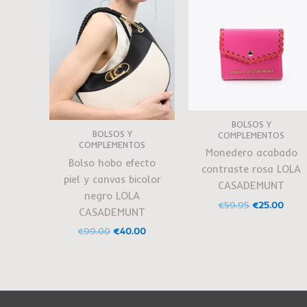
BOLSOS Y
BOLSOS Y
COMPLEMENTOS
COMPLEMENTOS
Monedero acabado
Bolso hobo efecto
contraste rosa LOLA
piel y canvas bicolor
CASADEMUNT
negro LOLA
€
59.95
€
25.00
CASADEMUNT
€
99.00
€
40.00