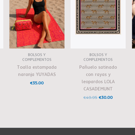
BOLSOS Y
BOLSOS Y
COMPLEMENTOS
COMPLEMENTOS
Toalla estampada
Pañuelo satinado
naranja YUYADAS
con rayas y
leopardos LOLA
€
35.00
CASADEMUNT
€
49.95
€
30.00