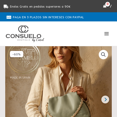
Ir
/
Envíos Gratis en pedidos superiores a 90€
al
contenido
PAGA EN 3 PLAZOS SIN INTERESES CON PAYPAL
El
El
Bolso
precio
precio
-60%
piel
original
actual
napa
era:
es:
plisado
€98.90.
€40.00.
verde
CARAMELO
cantidad