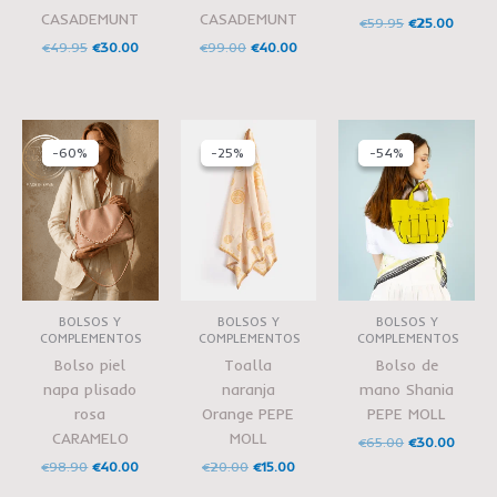
CASADEMUNT
CASADEMUNT
€
59.95
€
25.00
€
49.95
€
30.00
€
99.00
€
40.00
El
El
El
El
El
El
precio
precio
precio
precio
precio
precio
-60%
-60%
-25%
-25%
-54%
-54%
original
actual
original
actual
original
actual
era:
es:
era:
es:
era:
es:
€98.90.
€40.00.
€20.00.
€15.00.
€65.00.
€30.00
BOLSOS Y
BOLSOS Y
BOLSOS Y
COMPLEMENTOS
COMPLEMENTOS
COMPLEMENTOS
Bolso piel
Toalla
Bolso de
napa plisado
naranja
mano Shania
rosa
Orange PEPE
PEPE MOLL
CARAMELO
MOLL
€
65.00
€
30.00
€
98.90
€
40.00
€
20.00
€
15.00