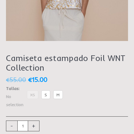
Camiseta estampado Foil WNT
Collection
€
55.00
€
15.00
Tallas
:
XS
S
M
No
selection
-
+