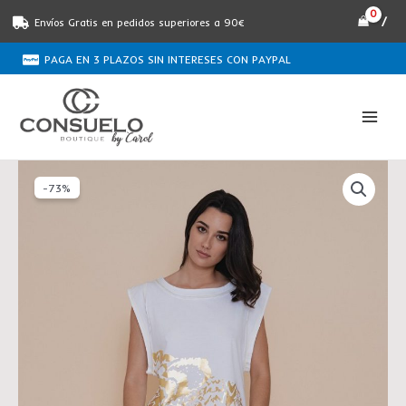
Ir
/
Envíos Gratis en pedidos superiores a 90€
al
contenido
PAGA EN 3 PLAZOS SIN INTERESES CON PAYPAL
El
El
Camiseta
precio
precio
-73%
estampado
original
actual
Foil
era:
es:
WNT
€55.00.
€15.00.
Collection
cantidad