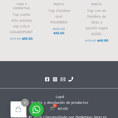
TOPS Y
PUNTO
PUNTO
CAMISETAS
Top Coraline
Top con un
Top cuello
azul
hombro de
alto paisley
PISONERO
lúrex y
rojo LOLA
lyocell negro
€
109.00
CASADEMUNT
€
45.00
AGGEL
€
79.95
€
35.00
€
79.00
€
40.00
Lopd
Envíos y devolución de productos
0
€
0.00
Copyright © 2026 | Desarrollado por Marketing-Jerez.es