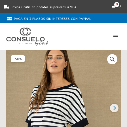
Ir
/
Envíos Gratis en pedidos superiores a 90€
al
contenido
PAGA EN 3 PLAZOS SIN INTERESES CON PAYPAL
El
El
Jersey
precio
precio
-50%
de
original
actual
rayas
era:
es:
marineras
€90.00.
€45.00.
con
manga
corta
HONGO
cantidad