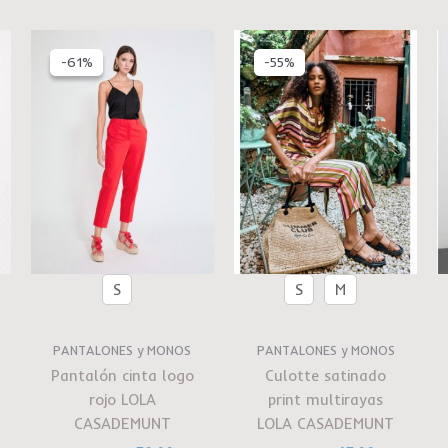
El
El
El
El
o
precio
precio
precio
precio
-61%
-61%
-55%
-55%
al
original
actual
original
actual
era:
es:
era:
es:
00.
€129.00.
€50.00.
€99.00.
€45.00.
S
S
M
PANTALONES y MONOS
PANTALONES y MONOS
Pantalón cinta logo
Culotte satinado
rojo LOLA
print multirayas
CASADEMUNT
LOLA CASADEMUNT