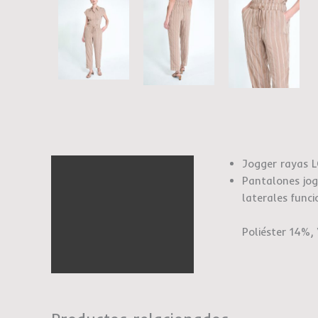
Jogger rayas
Descripción
Pantalones jogg
Información adicional
laterales funci
Marca
Poliéster 14%,