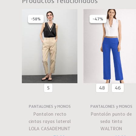
Productos relacionados
El
El
El
El
precio
precio
precio
preci
-58%
-58%
-47%
-47%
original
actual
original
actu
era:
es:
era:
es:
€119.00.
€50.00.
€75.00.
€40.
S
48
46
PANTALONES y MONOS
PANTALONES y MONOS
Pantalon recto
Pantalón punto de
cintas rayas lateral
seda tinta
LOLA CASADEMUNT
WALTRON