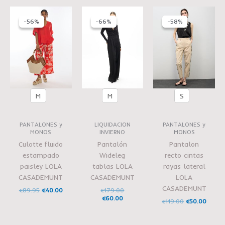
El
El
El
El
El
El
precio
precio
precio
precio
precio
precio
-56%
-56%
-66%
-66%
-58%
-58%
original
actual
actual
original
original
actual
era:
es:
es:
era:
era:
es:
€89.95.
€40.00.
€60.00.
€179.00.
€119.00.
€50.00
M
M
S
PANTALONES y
LIQUIDACION
PANTALONES y
MONOS
INVIERNO
MONOS
Culotte fluido
Pantalón
Pantalon
estampado
Wideleg
recto cintas
paisley LOLA
tablas LOLA
rayas lateral
CASADEMUNT
CASADEMUNT
LOLA
CASADEMUNT
€
89.95
€
40.00
€
179.00
€
60.00
€
119.00
€
50.00