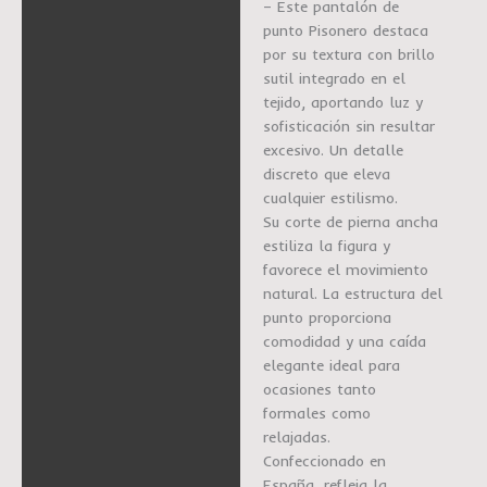
– Este pantalón de
Descripción
punto Pisonero destaca
Información adicional
por su textura con brillo
sutil integrado en el
Marca
tejido, aportando luz y
sofisticación sin resultar
excesivo. Un detalle
discreto que eleva
cualquier estilismo.
Su corte de pierna ancha
estiliza la figura y
favorece el movimiento
natural. La estructura del
punto proporciona
comodidad y una caída
elegante ideal para
ocasiones tanto
formales como
relajadas.
Confeccionado en
España, refleja la