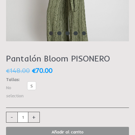
Pantalón Bloom PISONERO
€
148.00
€
70.00
Tallas
:
S
No
selection
-
+
Añadir al carrito