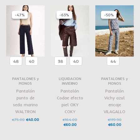
El
El
El
El
El
El
precio
precio
precio
precio
precio
precio
-47%
-47%
-63%
-63%
-50%
-50%
original
actual
actual
original
actual
original
era:
es:
es:
era:
es:
era:
€75.00.
€40.00.
€60.00.
€164.00.
€60.00.
€119.90.
48
40
38
40
44
PANTALONES y
LIQUIDACION
PANTALONES y
MONOS
INVIERNO
MONOS
Pantalón
Pantalón
Pantalón
punto de
Codae efecto
Vichy azul
seda marino
piel OKY
encaje
WALTRON
COKY
VILAGALLO
€
75.00
€
40.00
€
164.00
€
119.90
€
60.00
€
60.00