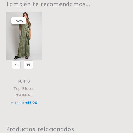
También te recomendamos…
El
El
precio
precio
-52%
-52%
original
actual
era:
es:
€114.00.
€55.00.
S
M
PUNTO
Top Bloom
PISONERO
€
114.00
€
55.00
Productos relacionados