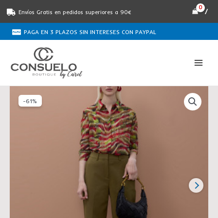
Ir
/
Envíos Gratis en pedidos superiores a 90€
al
contenido
PAGA EN 3 PLAZOS SIN INTERESES CON PAYPAL
El
El
Pantalón
precio
precio
-61%
cinta
original
actual
logo
era:
es:
kaki
€129.00.
€50.00.
LOLA
CASADEMUNT
cantidad