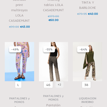
TINTA Y
print
tablas LOLA
BARILOCHE
multirayas
CASADEMUNT
€
79.95
€
40.00
LOLA
€
179.00
€
60.00
CASADEMUNT
€
99.00
€
45.00
El
El
El
El
El
El
precio
precio
precio
precio
precio
precio
-49%
-49%
-55%
-55%
-64%
-64%
original
actual
original
actual
actual
original
era:
es:
era:
es:
es:
era:
€99.00.
€50.00.
€89.00.
€40.00.
€50.00.
€138.00.
L
46
38
+2
PANTALONES y
PANTALONES y
LIQUIDACION
MONOS
MONOS
INVIERNO
Pantalón