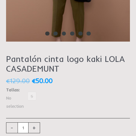
Pantalón cinta logo kaki LOLA
CASADEMUNT
€
129.00
€
50.00
Tallas
:
S
No
selection
-
+