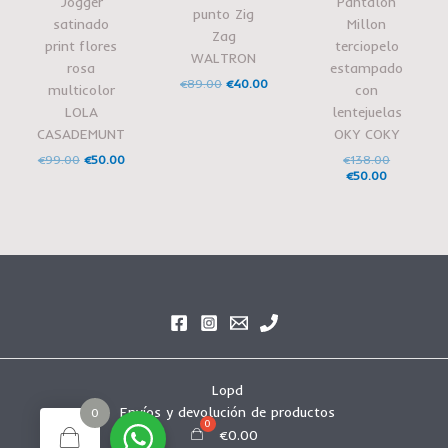
Jogger
Pantalón
punto Zig
satinado
Millon
Zag
print flores
terciopelo
WALTRON
rosa
estampado
€
89.00
€
40.00
multicolor
con
LOLA
lentejuelas
CASADEMUNT
OKY COKY
€
99.00
€
50.00
€
138.00
€
50.00
Lopd
Envíos y devolución de productos
0
€
0.00