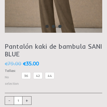
Pantalón kaki de bambula SANI
BLUE
€
79.00
€
35.00
Tallas
:
36
42
44
No
selection
-
+