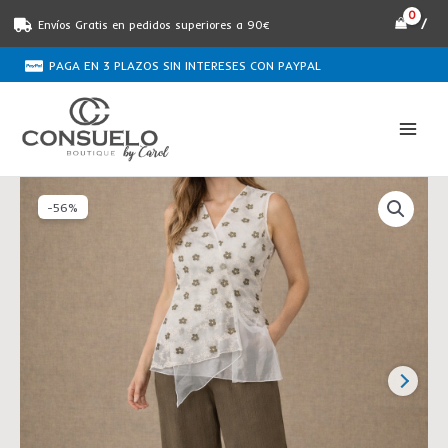
Ir
/
Envíos Gratis en pedidos superiores a 90€
al
contenido
PAGA EN 3 PLAZOS SIN INTERESES CON PAYPAL
El
El
Pantalón
precio
precio
-56%
kaki
original
actual
de
era:
es:
bambula
€79.00.
€35.00.
SANI
BLUE
cantidad