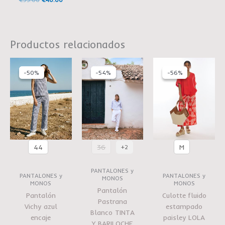
Productos relacionados
El
El
El
El
El
El
precio
precio
precio
precio
precio
precio
-50%
-50%
-54%
-54%
-56%
-56%
actual
original
original
actual
original
actual
es:
era:
era:
es:
era:
es:
€60.00.
€119.90.
€75.95.
€35.00.
€89.95.
€40.00
44
36
M
+2
PANTALONES y
PANTALONES y
PANTALONES y
MONOS
MONOS
MONOS
Pantalón
Pantalón
Culotte fluido
Pastrana
Vichy azul
estampado
Blanco TINTA
encaje
paisley LOLA
Y BARILOCHE