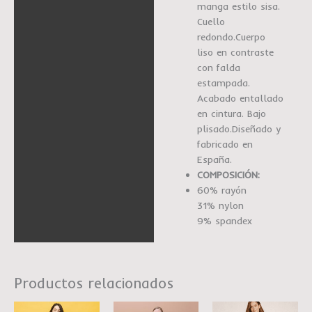
manga estilo sisa.
Cuello
redondo.Cuerpo
liso en contraste
con falda
estampada.
Acabado entallado
en cintura. Bajo
plisado.Diseñado y
fabricado en
España.
COMPOSICIÓN:
60% rayón
31% nylon
9% spandex
Productos relacionados
El
El
El
El
El
El