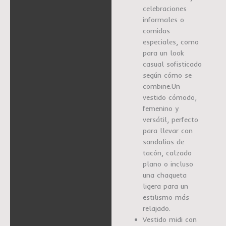
celebraciones
informales o
comidas
especiales, como
para un look
casual sofisticado
según cómo se
combine.Un
vestido cómodo,
femenino y
versátil, perfecto
para llevar con
sandalias de
tacón, calzado
plano o incluso
una chaqueta
ligera para un
estilismo más
relajado.
Vestido midi con