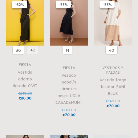
precio
precio
precio
precio
precio
precio
-62%
-62%
-53%
-53%
-53%
-53%
actual
original
actual
original
actual
original
es:
era:
es:
era:
es:
era:
€80.00.
€210.00.
€70.00.
€149.00.
€70.00.
€149.00.
36
M
40
+2
FIESTA
FIESTA
VESTIDOS Y
Vestido
FALDAS
Vestido
adorno
Vestido largo
popelín
dorado CIVIT
bicolor SANI
tirantes
BLUE
€
210.00
negro LOLA
€
80.00
€
149.00
CASADEMUNT
€
70.00
€
149.00
€
70.00
El
El
El
El
El
El