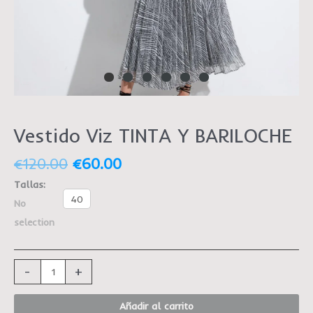
Vestido Viz TINTA Y BARILOCHE
€
120.00
€
60.00
Tallas
:
40
No
selection
-
+
Añadir al carrito