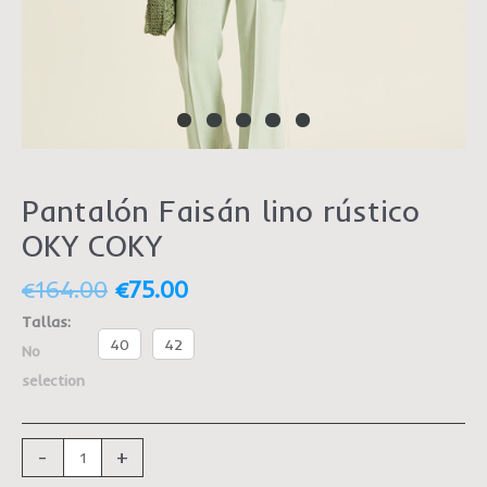
Pantalón Faisán lino rústico
OKY COKY
€
164.00
€
75.00
Tallas
:
40
42
No
selection
-
+