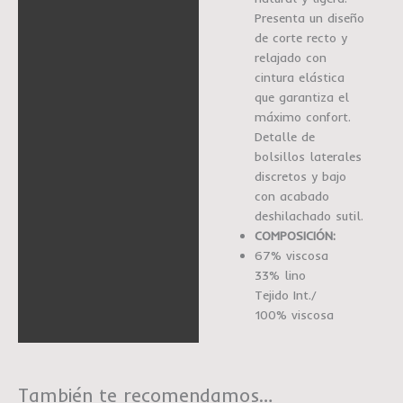
Presenta un diseño
de corte recto y
relajado con
cintura elástica
que garantiza el
máximo confort.
Detalle de
bolsillos laterales
discretos y bajo
con acabado
deshilachado sutil.
COMPOSICIÓN:
67% viscosa
33% lino
Tejido Int./
100% viscosa
También te recomendamos…